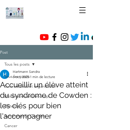
Post
Tous les posts
Hartmann Sandra
Tous les posts
6 oct. 2025
1 min de lecture
Accueillir un élève atteint
Suivi médical et organisation
du syndrome de Cowden :
Mobilisation et handicap
les clés pour bien
Détente
l'accompagner
Syndrome de Cowden
Cancer