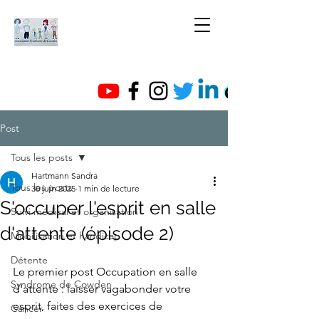
Post
Tous les posts
Hartmann Sandra
Tous les posts
30 juin 2025
1 min de lecture
S'occuper l'esprit en salle
Suivi médical et organisation
d'attente (épisode 2)
Mobilisation et handicap
Détente
Le premier post Occupation en salle 
Syndrome de Cowden
d'attente : laisser vagabonder votre 
esprit, faites des exercices de 
Cancer