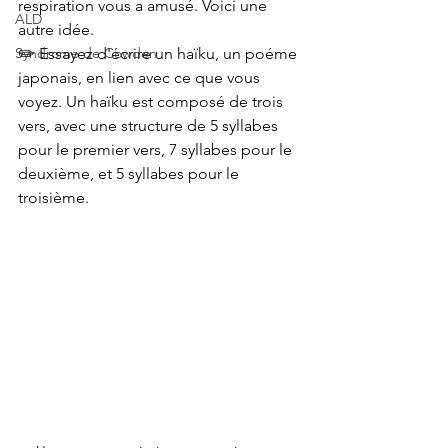
respiration vous a amusé. Voici une 
ALD
autre idée.
Syndrome de Cowden
✏️ Essayez d'écrire un haïku, un poéme 
japonais, en lien avec ce que vous 
voyez. Un haïku est composé de trois 
vers, avec une structure de 5 syllabes 
pour le premier vers, 7 syllabes pour le 
deuxième, et 5 syllabes pour le 
troisième. 