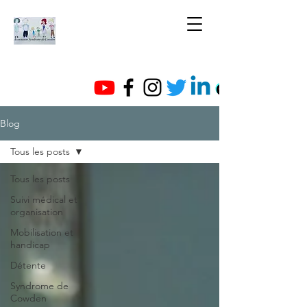
Blog
Tous les posts
Tous les posts
Suivi médical et
organisation
Mobilisation et
handicap
Détente
Syndrome de
Cowden