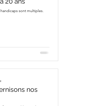
 a 20 ans
s handicaps sont multiples.
re
ernisons nos