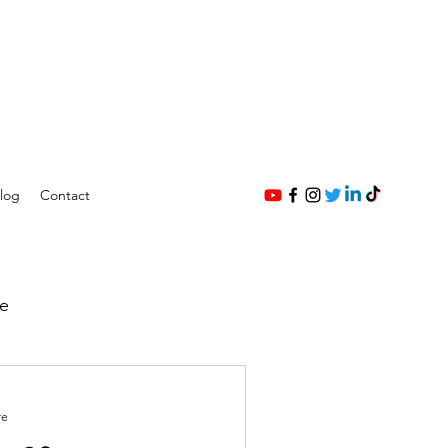
log
Contact
e
re