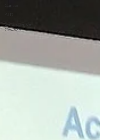
Cancer
ALD
Syndrome de
Cowden