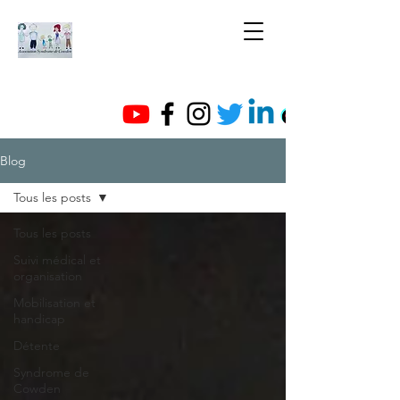
Blog
Tous les posts
Tous les posts
Suivi médical et
organisation
Mobilisation et
handicap
Détente
Syndrome de
Cowden