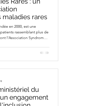
ies Rares : un
iation
s maladies rares
ondée en 2000, est une
 patients rassemblant plus de
ont l'Association Syndrome
re
inistériel du
: un engagement
l'inclusion