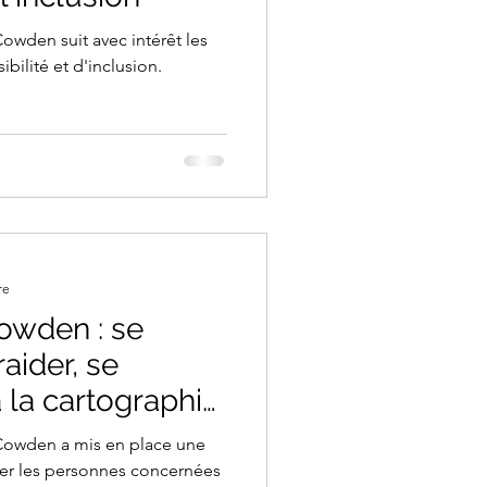
den suit avec intérêt les
bilité et d'inclusion.
re
owden : se
raider, se
 la cartographie
Cowden a mis en place une
iser les personnes concernées