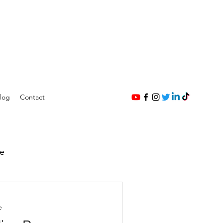
log
Contact
e
e