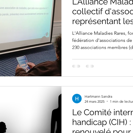
L'Alliance Malad
collectif d'assoc
représentant le
L'Alliance Maladies Rares, f
fédération d'associations de
230 associations membres (d
de Cowden).
Hartmann Sandra
24 mars 2025
1 min de lectu
Le Comité interm
handicap (CIH) 
renouvelé pour 