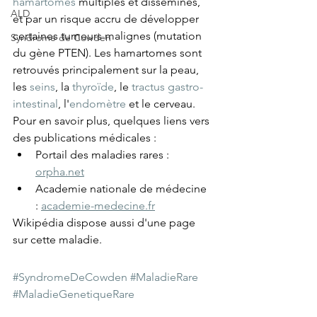
hamartomes
 multiples et disséminés, 
ALD
et par un risque accru de développer 
certaines tumeurs malignes (mutation 
Syndrome de Cowden
du gène PTEN). Les hamartomes sont 
retrouvés principalement sur la peau, 
les 
seins
, la 
thyroïde
, le 
tractus gastro-
intestinal
, l'
endomètre
 et le cerveau.
Pour en savoir plus, quelques liens vers 
des publications médicales : 
Portail des maladies rares : 
orpha.net
Academie nationale de médecine 
: 
academie-medecine.fr
Wikipédia dispose aussi d'une page 
sur cette maladie.
#SyndromeDeCowden
#MaladieRare
#MaladieGenetiqueRare