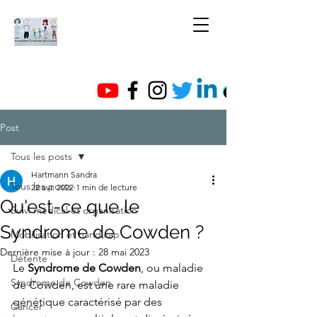
Post
Tous les posts
Hartmann Sandra
Tous les posts
22 avr. 2022
1 min de lecture
Qu'est-ce que le
Suivi médical et organisation
Syndrome de Cowden ?
Mobilisation et handicap
Dernière mise à jour :
28 mai 2023
Détente
Le
 Syndrome de Cowden
, ou maladie 
Syndrome de Cowden
de Cowden, est une rare maladie 
génétique caractérisé par des 
Cancer